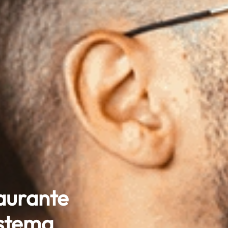
aurante
istema