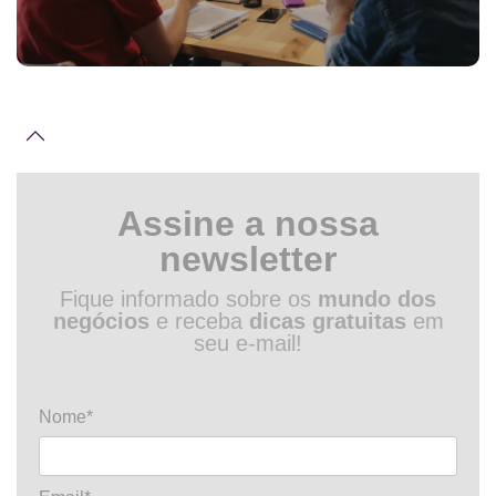
Assine a nossa
newsletter
Fique informado sobre os
mundo dos
negócios
e receba
dicas gratuitas
em
seu e-mail!
Nome*