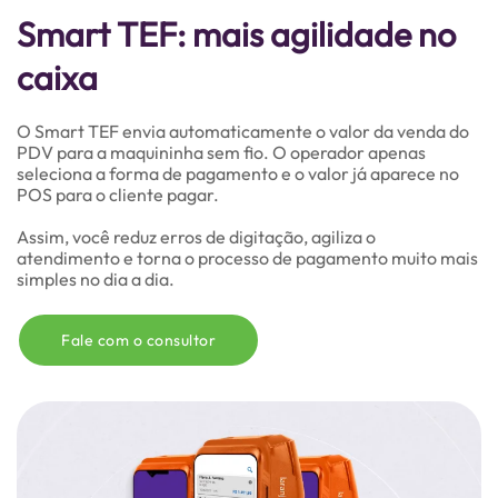
Ler mais
Smart TEF: mais agilidade no
caixa
Indústria
O Smart TEF envia automaticamente o valor da venda do
Ler mais
PDV para a maquininha sem fio. O operador apenas
seleciona a forma de pagamento e o valor já aparece no
POS para o cliente pagar.
Assim, você reduz erros de digitação, agiliza o
Serviços
atendimento e torna o processo de pagamento muito mais
Ler mais
simples no dia a dia.
Fale com o consultor
ERP
Ler mais